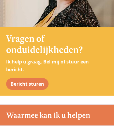
Vragen of
onduidelijkheden?
Ik help u graag. Bel mij of stuur een
bericht.
Bericht sturen
Waarmee kan ik u helpen