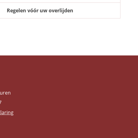
Regelen vóór uw overlijden
Vuren
7
klaring